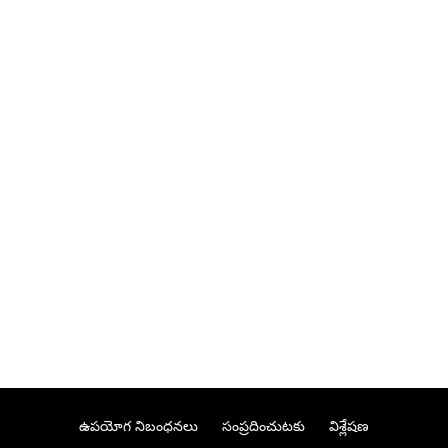
ఉపయోగ నిబంధనలు
సంప్రదించుటకు
విశ్లేషణ