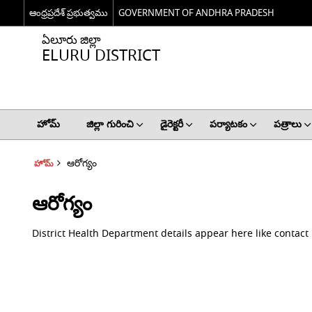
ఆంధ్రప్రదేశ్ ప్రభుత్వము
GOVERNMENT OF ANDHRA PRADESH
ఏలూరు జిల్లా
ELURU DISTRICT
హోమ్
జిల్లా గురించి
డైరెక్టరీ
పర్యాటకం
పత్రాలు
ఆరోగ్యం
హోమ్
ఆరోగ్యం
District Health Department details appear here like contac