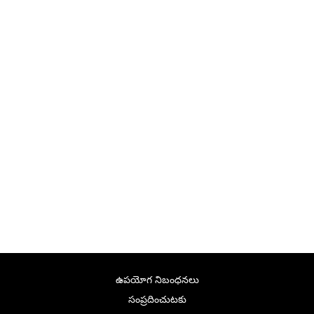
ఉపయోగ నిబంధనలు
సంప్రదించుటకు