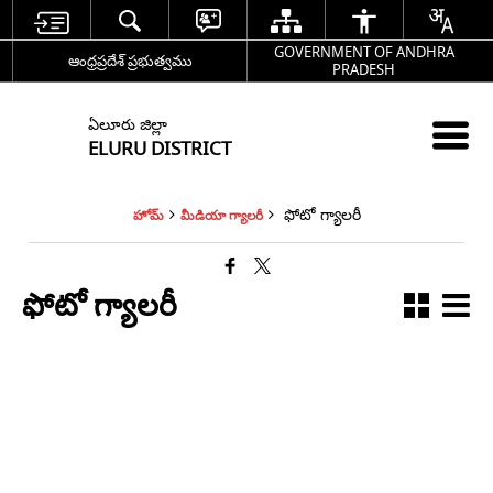
GOVERNMENT OF ANDHRA
ఆంధ్రప్రదేశ్ ప్రభుత్వము
PRADESH
ఏలూరు జిల్లా
ELURU DISTRICT
ఫోటో గ్యాలరీ
హోమ్
మీడియా గ్యాలరీ
ఫోటో గ్యాలరీ