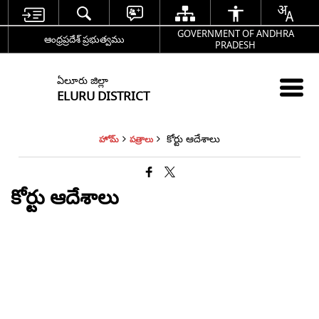
GOVERNMENT OF ANDHRA
ఆంధ్రప్రదేశ్ ప్రభుత్వము
PRADESH
ఏలూరు జిల్లా
ELURU DISTRICT
కోర్టు ఆదేశాలు
హోమ్
పత్రాలు
కోర్టు ఆదేశాలు