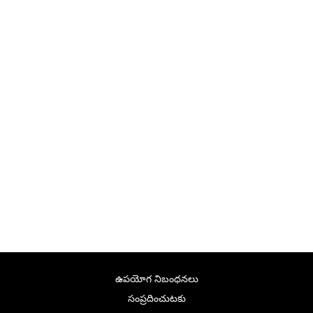
ఉపయోగ నిబంధనలు
సంప్రదించుటకు