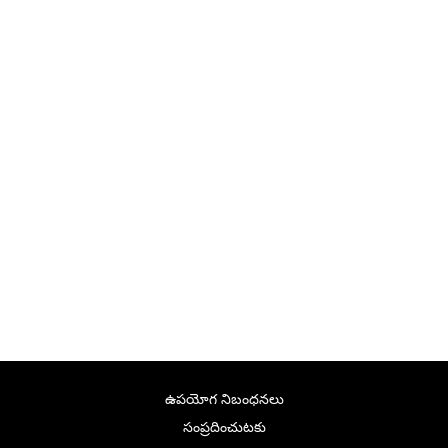
ఉపయోగ నిబంధనలు
సంప్రదించుటకు