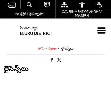
GOVERNMENT OF ANDHRA
ఆంధ్రప్రదేశ్ ప్రభుత్వము
PRADESH
ఏలూరు జిల్లా
ELURU DISTRICT
లైసెన్స్‌లు
హోమ్
పత్రాలు
లైసెన్స్‌లు