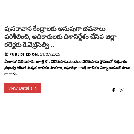
పునరావాస కేంద్రాలకు అనువుగా భవనాలు
పరిశీలించి, అధికారులకు దిశానిర్దేశం చేసిన జిల్లా
కలెక్టరు కె.వెట్రిసెల్వి ..
PUBLISHED ON:
31/07/2026
ఏలూరు/ వేలేరుపాడు, జూలై 31: వేలేరుపాడు మండలం వేలేరుపాడు గ్రామంలో శుక్రవారం
ప్రభుత్వ గిరిజన ఉన్నత బాలికల పాఠశాల, కస్తూరిభా గాంధీ బాలికల విద్యాలయంతో పాటు
దాచారం…
View Details