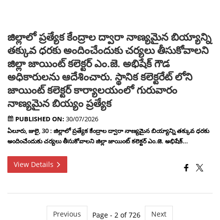
జిల్లాలో ప్రత్యేక కేంద్రాల ద్వారా నాణ్యమైన బియ్యాన్ని
తక్కువ ధరకు అందించేందుకు చర్యలు తీసుకోవాలని
జిల్లా జాయింట్ కలెక్టర్ ఎం.జె. అభిషేక్ గౌడ
అధికారులను ఆదేశించారు. స్థానిక కలెక్టరేట్ లోని
జాయింట్ కలెక్టర్ కార్యాలయంలో గురువారం
నాణ్యమైన బియ్యం ప్రత్యేక
PUBLISHED ON:
30/07/2026
ఏలూరు, జులై, 30 : జిల్లాలో ప్రత్యేక కేంద్రాల ద్వారా నాణ్యమైన బియ్యాన్ని తక్కువ ధరకు
అందించేందుకు చర్యలు తీసుకోవాలని జిల్లా జాయింట్ కలెక్టర్ ఎం.జె. అభిషేక్…
View Details
Previous
Next
Page - 2 of 726